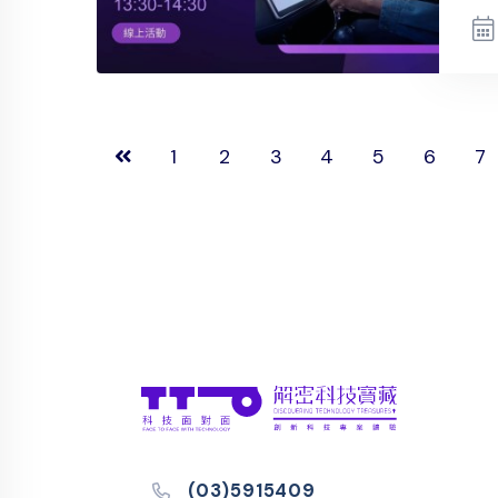
1
2
3
4
5
6
7
(03)5915409