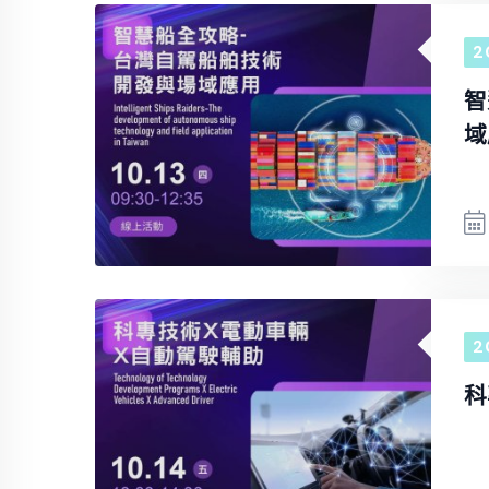
2
智
域
2
科