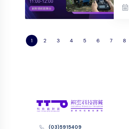
1
2
3
4
5
6
7
8
(03)5915409