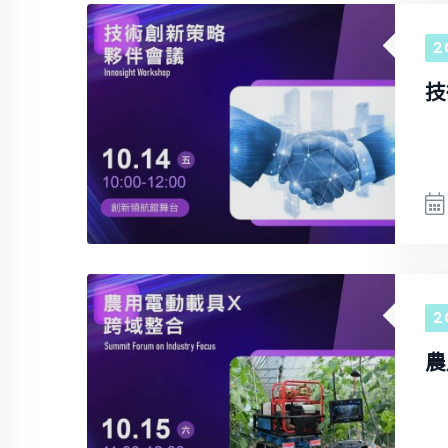
2
技
2
農