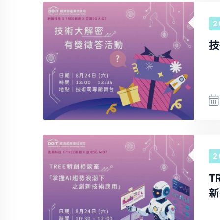
2
技
2
T
新