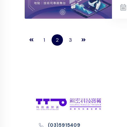
1
2
3
(03)5915409