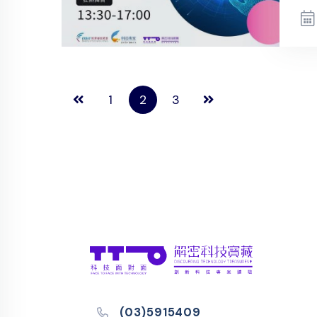
1
2
3
(03)5915409