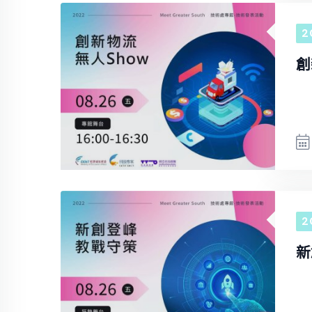
2
創
2
新