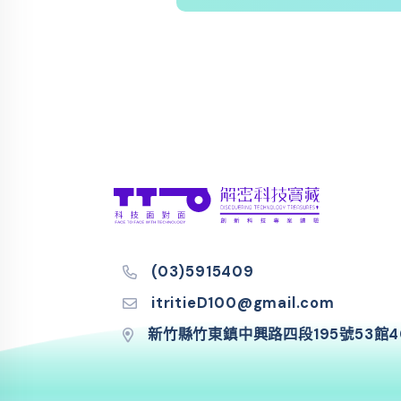
(03)5915409
itritieD100@gmail.com
新竹縣竹東鎮中興路四段195號53館4