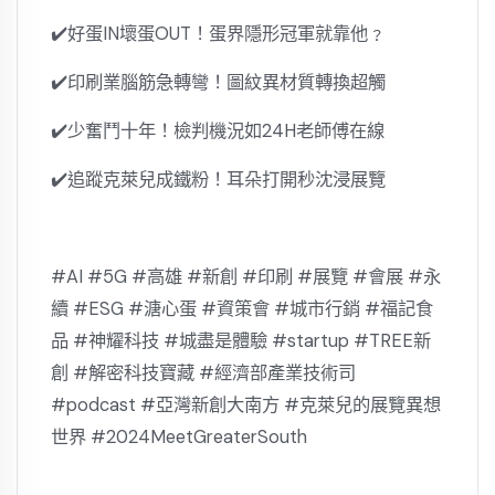
✔️好蛋IN壞蛋OUT！蛋界隱形冠軍就靠他﹖
✔️印刷業腦筋急轉彎！圖紋異材質轉換超觸
✔️少奮鬥十年！檢判機況如24H老師傅在線
✔️追蹤克萊兒成鐵粉！耳朵打開秒沈浸展覽
#AI #5G #高雄 #新創 #印刷 #展覽 #會展 #永
續 #ESG #溏心蛋 #資策會 #城市行銷 #福記食
品 #神耀科技 #城盡是體驗 #startup #TREE新
創 #解密科技寶藏 #經濟部產業技術司
#podcast #亞灣新創大南方 #克萊兒的展覽異想
世界 #2024MeetGreaterSouth