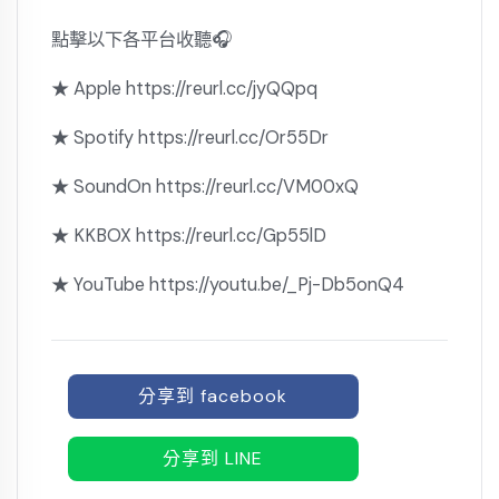
點擊以下各平台收聽🎧
★ Apple https://reurl.cc/jyQQpq
★ Spotify https://reurl.cc/Or55Dr
★ SoundOn https://reurl.cc/VM00xQ
★ KKBOX https://reurl.cc/Gp55lD
★ YouTube https://youtu.be/_Pj-Db5onQ4
分享到 facebook
分享到 LINE