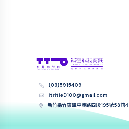
(03)5915409
itritieD100@gmail.com
新竹縣竹東鎮中興路四段195號53館4